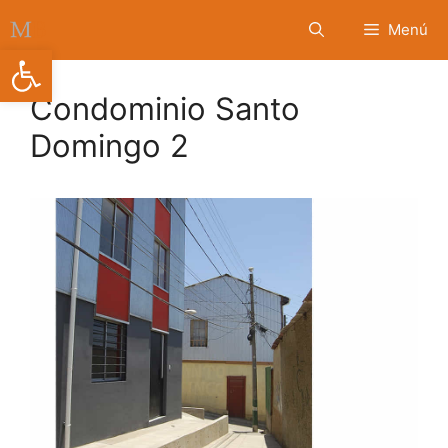
Saltar
Menú
al
Abrir barra de herramientas
contenido
Condominio Santo
Domingo 2